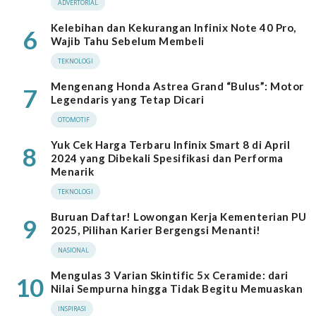
ADVERTORIAL
Kelebihan dan Kekurangan Infinix Note 40 Pro,
6
Wajib Tahu Sebelum Membeli
TEKNOLOGI
Mengenang Honda Astrea Grand “Bulus”: Motor
7
Legendaris yang Tetap Dicari
OTOMOTIF
Yuk Cek Harga Terbaru Infinix Smart 8 di April
8
2024 yang Dibekali Spesifikasi dan Performa
Menarik
TEKNOLOGI
Buruan Daftar! Lowongan Kerja Kementerian PU
9
2025, Pilihan Karier Bergengsi Menanti!
NASIONAL
Mengulas 3 Varian Skintific 5x Ceramide: dari
10
Nilai Sempurna hingga Tidak Begitu Memuaskan
INSPIRASI