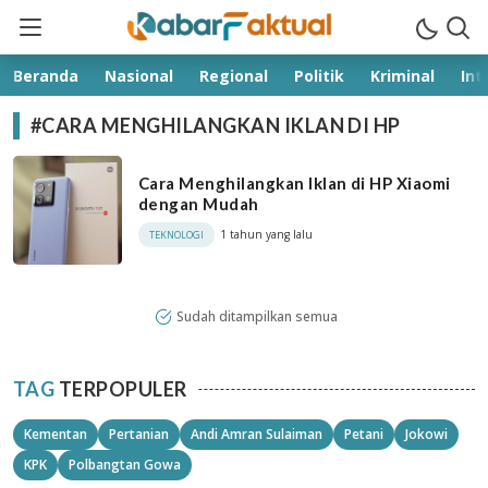
kabarfaktual.com
Terpercaya
Beranda
Nasional
Regional
Politik
Kriminal
Int
#CARA MENGHILANGKAN IKLAN DI HP
Cara Menghilangkan Iklan di HP Xiaomi
dengan Mudah
1 tahun yang lalu
TEKNOLOGI
Sudah ditampilkan semua
TAG
TERPOPULER
Kementan
Pertanian
Andi Amran Sulaiman
Petani
Jokowi
KPK
Polbangtan Gowa