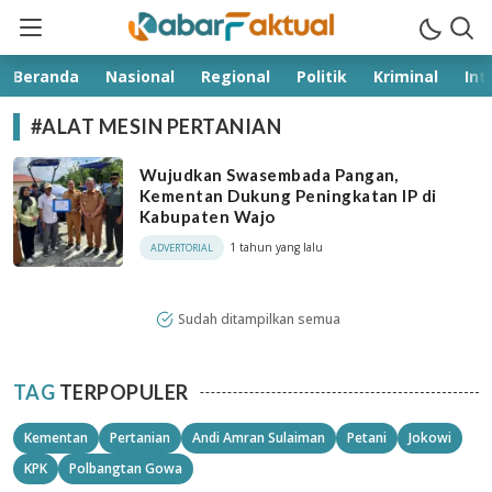
kabarfaktual.com
Terpercaya
Beranda
Nasional
Regional
Politik
Kriminal
Int
#ALAT MESIN PERTANIAN
Wujudkan Swasembada Pangan,
Kementan Dukung Peningkatan IP di
Kabupaten Wajo
1 tahun yang lalu
ADVERTORIAL
Sudah ditampilkan semua
TAG
TERPOPULER
Kementan
Pertanian
Andi Amran Sulaiman
Petani
Jokowi
KPK
Polbangtan Gowa