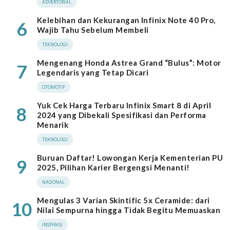
ADVERTORIAL
Kelebihan dan Kekurangan Infinix Note 40 Pro,
6
Wajib Tahu Sebelum Membeli
TEKNOLOGI
Mengenang Honda Astrea Grand “Bulus”: Motor
7
Legendaris yang Tetap Dicari
OTOMOTIF
Yuk Cek Harga Terbaru Infinix Smart 8 di April
8
2024 yang Dibekali Spesifikasi dan Performa
Menarik
TEKNOLOGI
Buruan Daftar! Lowongan Kerja Kementerian PU
9
2025, Pilihan Karier Bergengsi Menanti!
NASIONAL
Mengulas 3 Varian Skintific 5x Ceramide: dari
10
Nilai Sempurna hingga Tidak Begitu Memuaskan
INSPIRASI