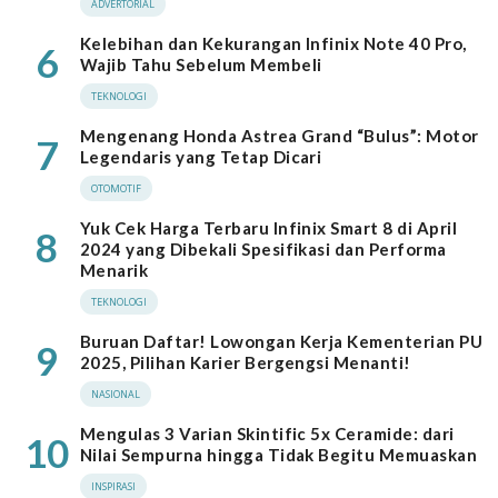
ADVERTORIAL
Kelebihan dan Kekurangan Infinix Note 40 Pro,
6
Wajib Tahu Sebelum Membeli
TEKNOLOGI
Mengenang Honda Astrea Grand “Bulus”: Motor
7
Legendaris yang Tetap Dicari
OTOMOTIF
Yuk Cek Harga Terbaru Infinix Smart 8 di April
8
2024 yang Dibekali Spesifikasi dan Performa
Menarik
TEKNOLOGI
Buruan Daftar! Lowongan Kerja Kementerian PU
9
2025, Pilihan Karier Bergengsi Menanti!
NASIONAL
Mengulas 3 Varian Skintific 5x Ceramide: dari
10
Nilai Sempurna hingga Tidak Begitu Memuaskan
INSPIRASI