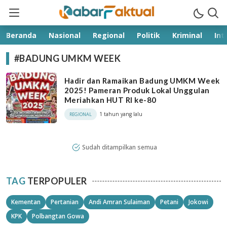
kabarfaktual.com
Terpercaya
Beranda
Nasional
Regional
Politik
Kriminal
Int
#BADUNG UMKM WEEK
Hadir dan Ramaikan Badung UMKM Week
2025! Pameran Produk Lokal Unggulan
Meriahkan HUT RI ke-80
1 tahun yang lalu
REGIONAL
Sudah ditampilkan semua
TAG
TERPOPULER
Kementan
Pertanian
Andi Amran Sulaiman
Petani
Jokowi
KPK
Polbangtan Gowa