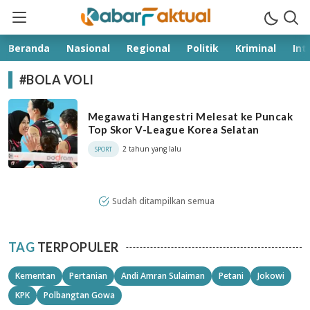
kabarfaktual.com
Terpercaya
Beranda
Nasional
Regional
Politik
Kriminal
Int
#BOLA VOLI
Megawati Hangestri Melesat ke Puncak
Top Skor V-League Korea Selatan
2 tahun yang lalu
SPORT
Sudah ditampilkan semua
TAG
TERPOPULER
Kementan
Pertanian
Andi Amran Sulaiman
Petani
Jokowi
KPK
Polbangtan Gowa