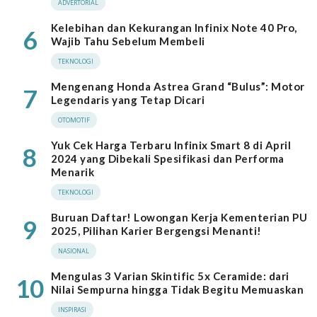
ADVERTORIAL
Kelebihan dan Kekurangan Infinix Note 40 Pro,
6
Wajib Tahu Sebelum Membeli
TEKNOLOGI
Mengenang Honda Astrea Grand “Bulus”: Motor
7
Legendaris yang Tetap Dicari
OTOMOTIF
Yuk Cek Harga Terbaru Infinix Smart 8 di April
8
2024 yang Dibekali Spesifikasi dan Performa
Menarik
TEKNOLOGI
Buruan Daftar! Lowongan Kerja Kementerian PU
9
2025, Pilihan Karier Bergengsi Menanti!
NASIONAL
Mengulas 3 Varian Skintific 5x Ceramide: dari
10
Nilai Sempurna hingga Tidak Begitu Memuaskan
INSPIRASI