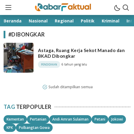
kabarfaktual.com
Terpercaya
Beranda
Nasional
Regional
Politik
Kriminal
Int
#DIBONGKAR
Astaga, Ruang Kerja Sekot Manado dan
BKAD Dibongkar
6 tahun yang lalu
PENDIDIKAN
Sudah ditampilkan semua
TAG
TERPOPULER
Kementan
Pertanian
Andi Amran Sulaiman
Petani
Jokowi
KPK
Polbangtan Gowa