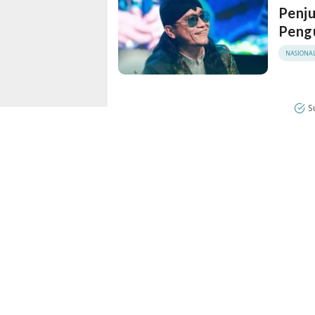
Penju
Pengu
NASIONA
S