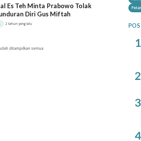
al Es Teh Minta Prabowo Tolak
Petan
nduran Diri Gus Miftah
2 tahun yang lalu
L
POS
1
udah ditampilkan semua
2
3
4