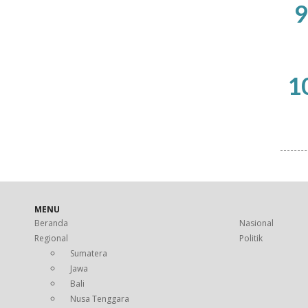
9
1
MENU
Beranda
Nasional
Regional
Politik
Sumatera
Jawa
Bali
Nusa Tenggara