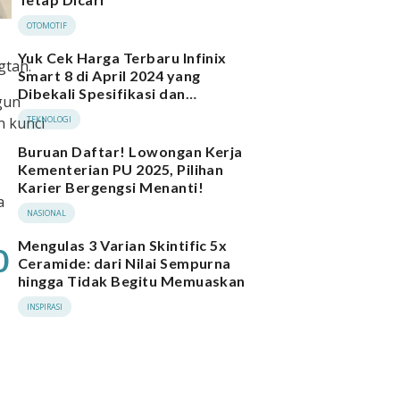
OTOMOTIF
Yuk Cek Harga Terbaru Infinix
gtan.
Smart 8 di April 2024 yang
Dibekali Spesifikasi dan
gun
Performa Menarik
n kunci
TEKNOLOGI
Buruan Daftar! Lowongan Kerja
Kementerian PU 2025, Pilihan
Karier Bergengsi Menanti!
a
NASIONAL
Mengulas 3 Varian Skintific 5x
0
Ceramide: dari Nilai Sempurna
hingga Tidak Begitu Memuaskan
INSPIRASI