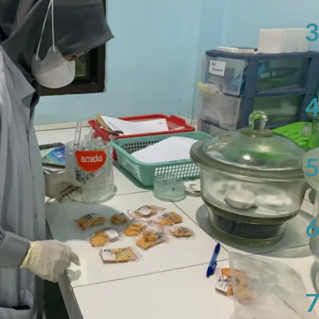
3
4
5
6
7