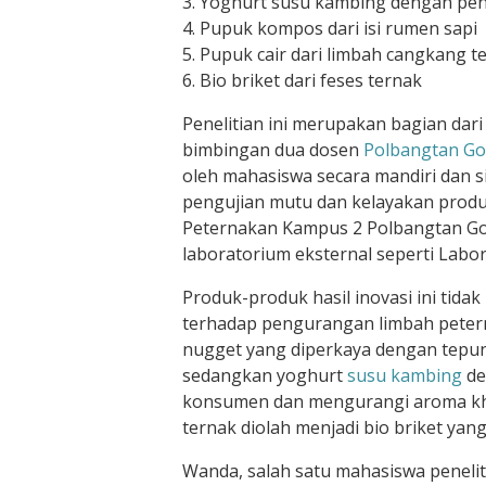
3. Yoghurt susu kambing dengan p
4. Pupuk kompos dari isi rumen sapi
5. Pupuk cair dari limbah cangkang te
6. Bio briket dari feses ternak
Penelitian ini merupakan bagian da
bimbingan dua dosen
Polbangtan G
oleh mahasiswa secara mandiri dan si
pengujian mutu dan kelayakan produ
Peternakan Kampus 2 Polbangtan Gow
laboratorium eksternal seperti Lab
Produk-produk hasil inovasi ini tida
terhadap pengurangan limbah petern
nugget yang diperkaya dengan tepun
sedangkan yoghurt
susu kambing
de
konsumen dan mengurangi aroma khas
ternak diolah menjadi bio briket yan
Wanda, salah satu mahasiswa peneli