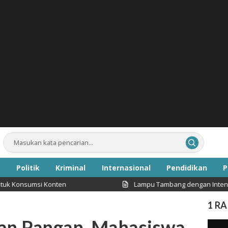
Politik
Kriminal
Internasional
Pendidikan
P
Konten
Lampu Tambang dengan Intensitas Cahaya Ti
Inspirasi
1 R
an Pangan, Mahasiswa