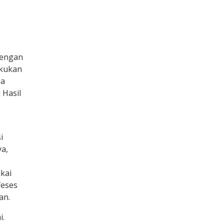
dengan
akukan
ga
 Hasil
i
a,
,
kai
feses
an.
i.