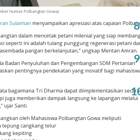
mber Humas Polbangtan Gowa)
8
ran Sulaiman
menyampaikan apresiasi atas capaian Polban
lbangtan dalam mencetak petani milenial yang siap memban
si seperti ini adalah tulang punggung regenerasi petani da
swasembada pangan berkelanjutan,” ungkap Mentan Amran.
9
la Badan Penyuluhan dan Pengembangan SDM Pertanian
askan pentingnya pendekatan yang inovatif bagi mahasisw
1
yata bagaimana Tri Dharma dapat diimplementasikan secara
tapi juga memberikan dampak langsung ke lapangan melalui
 ujar Santi.
ngkan oleh Mahasiswa Polbangtan Gowa meliputi:
 tepung cangkang telur
kang kepiting