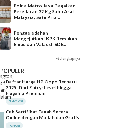
Polda Metro Jaya Gagalkan
Peredaran 32 Kg Sabu Asal
Malaysia, Satu Pria
Ditangkap
Penggeledahan
Mengejutkan! KPK Temukan
Emas dan Valas di SDB
Tersangka Bea Cukai
+Selengkapnya
POPULER
ngtan)
Daftar Harga HP Oppo Terbaru
tif
2025: Dari Entry-Level hingga
dan
Flagship Premium
dalam
TEKNOLOGI
Cek Sertifikat Tanah Secara
Online dengan Mudah dan Gratis
INSPIRASI