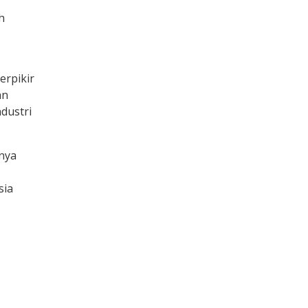
h
erpikir
an
ndustri
anya
sia