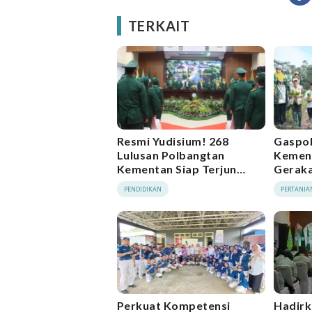
TERKAIT
Resmi Yudisium! 268
Gaspol
Lulusan Polbangtan
Kemen
Kementan Siap Terjun
Gerak
Bangun Pertanian
Metode
PENDIDIKAN
PERTANIA
Indonesia
Sinjai
Perkuat Kompetensi
Hadirk