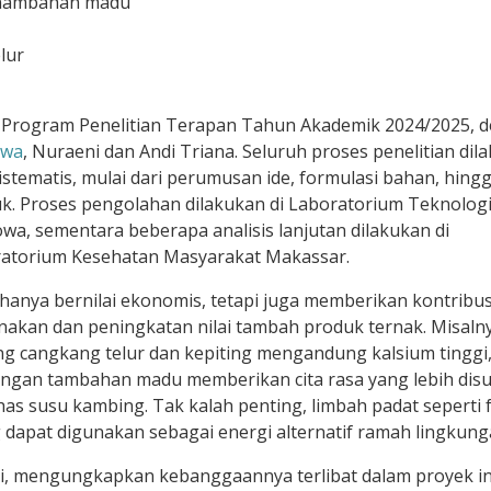
enambahan madu
lur
ri Program Penelitian Terapan Tahun Akademik 2024/2025, 
owa
, Nuraeni dan Andi Triana. Seluruh proses penelitian dil
stematis, mulai dari perumusan ide, formulasi bahan, hing
k. Proses pengolahan dilakukan di Laboratorium Teknologi
a, sementara beberapa analisis lanjutan dilakukan di
oratorium Kesehatan Masyarakat Makassar.
k hanya bernilai ekonomis, tetapi juga memberikan kontribus
akan dan peningkatan nilai tambah produk ternak. Misalny
g cangkang telur dan kepiting mengandung kalsium tinggi
ngan tambahan madu memberikan cita rasa yang lebih disu
 susu kambing. Tak kalah penting, limbah padat seperti 
g dapat digunakan sebagai energi alternatif ramah lingkung
ti, mengungkapkan kebanggaannya terlibat dalam proyek in