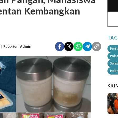
entan Kembangkan
TAG
n
| Reporter :
Admin
Pert
Polb
Swas
Indo
KRI