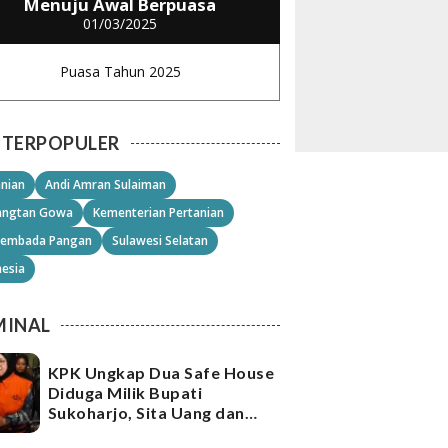
Menuju Awal Berpuasa
01/03/2025
Puasa Tahun 2025
TERPOPULER
anian
Andi Amran Sulaiman
angtan Gowa
Kementerian Pertanian
embada Pangan
Sulawesi Selatan
nesia
MINAL
KPK Ungkap Dua Safe House
Diduga Milik Bupati
Sukoharjo, Sita Uang dan
Emas Senilai Rp21,2 Miliar