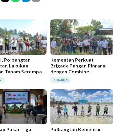
l, Polbangtan
Kementan Perkuat
tan Lakukan
Brigade Pangan Pinrang
an Tanam Serempak
dengan Combine
 Tanam Pindah di
Harvester
N
PERTANIAN
an Pakar Tiga
Polbangtan Kementan