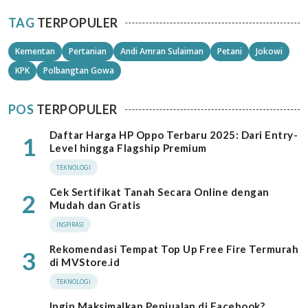
TAG
TERPOPULER
Kementan
Pertanian
Andi Amran Sulaiman
Petani
Jokowi
KPK
Polbangtan Gowa
POS
TERPOPULER
Daftar Harga HP Oppo Terbaru 2025: Dari Entry-
1
Level hingga Flagship Premium
TEKNOLOGI
Cek Sertifikat Tanah Secara Online dengan
2
Mudah dan Gratis
INSPIRASI
Rekomendasi Tempat Top Up Free Fire Termurah
3
di MVStore.id
TEKNOLOGI
Ingin Maksimalkan Penjualan di Facebook?