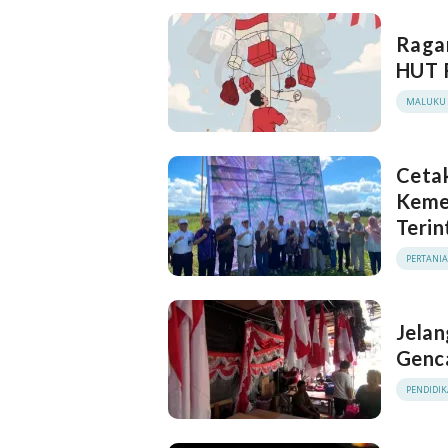
Ragam
HUT R
MALUKU
Ceta
Keme
Terin
PERTANI
Jelan
Genc
PENDIDI