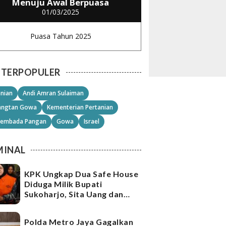
Menuju Awal Berpuasa
01/03/2025
Puasa Tahun 2025
TERPOPULER
anian
Andi Amran Sulaiman
angtan Gowa
Kementerian Pertanian
embada Pangan
Gowa
Israel
MINAL
KPK Ungkap Dua Safe House
Diduga Milik Bupati
Sukoharjo, Sita Uang dan
Emas Senilai Rp21,2 Miliar
Polda Metro Jaya Gagalkan