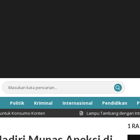
Politik
Kriminal
Internasional
Pendidikan
P
umsi Konten
Lampu Tambang dengan Intensitas Caha
Inspirasi
1 R
adiri Munas Apeksi di