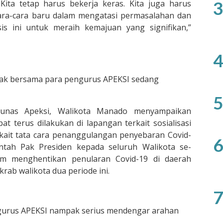
3
Kita tetap harus bekerja keras. Kita juga harus
ara-cara baru dalam mengatasi permasalahan dan
is ini untuk meraih kemajuan yang signifikan,”
4
ak bersama para pengurus APEKSI sedang
5
 Munas Apeksi, Walikota Manado menyampaikan
 terus dilakukan di lapangan terkait sosialisasi
kait tata cara penanggulangan penyebaran Covid-
6
intah Pak Presiden kepada seluruh Walikota se-
am menghentikan penularan Covid-19 di daerah
rab walikota dua periode ini.
7
urus APEKSI nampak serius mendengar arahan