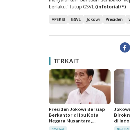
berlaku,” tutup GSVL.
(infotorial/*)
APEKSI
GSVL
Jokowi
Presiden
TERKAIT
Presiden Jokowi Bersiap
Jokowi
Berkantor di Ibu Kota
Birokr
Negara Nusantara,
di Ind
Persiapan Kantor dan
NASIONAL
NASIONAL