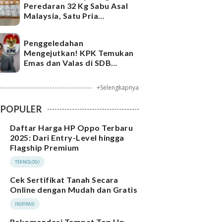
Peredaran 32 Kg Sabu Asal
Malaysia, Satu Pria
Ditangkap
Penggeledahan
Mengejutkan! KPK Temukan
Emas dan Valas di SDB
Tersangka Bea Cukai
+Selengkapnya
POPULER
Daftar Harga HP Oppo Terbaru
2025: Dari Entry-Level hingga
Flagship Premium
TEKNOLOGI
Cek Sertifikat Tanah Secara
Online dengan Mudah dan Gratis
INSPIRASI
Rekomendasi Tempat Top Up