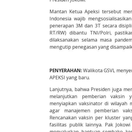
Mantan Ketua Apeksi tersebut men
Indonesia wajib mengsosialisasik
penerapan 3M dan 3T secara disipli
RT/RW) dibantu TNI/Polri, pasti
dilaksanakan selama masa pandem
mengutip penegasan yang disampaik
PENYERAHAN:
Walikota GSVL menye
APEKSI yang baru.
Lanjutnya, bahwa Presiden juga mem
melanjutkan pemberian vaksin y
menyiapkan vaksinator di wilayah 
agar manajemen pemberian vaksi
Rencanakan vaksin per kluster yan
fasilitas publik lainnya. Pak Joko
menyalurkan bantuan sembako kep