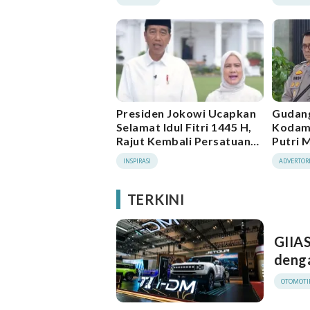
Furniture Dimulai
Presiden Jokowi Ucapkan
Gudang
Selamat Idul Fitri 1445 H,
Kodam 
Rajut Kembali Persatuan
Putri 
Usai Pemilu
INSPIRASI
ADVERTOR
TERKINI
GIIA
deng
OTOMOTI