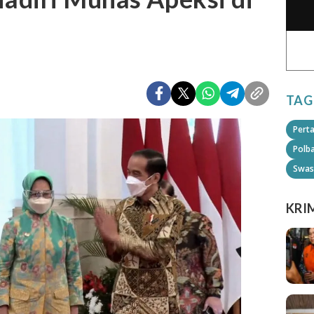
TAG
Pert
Polb
Swas
KRI