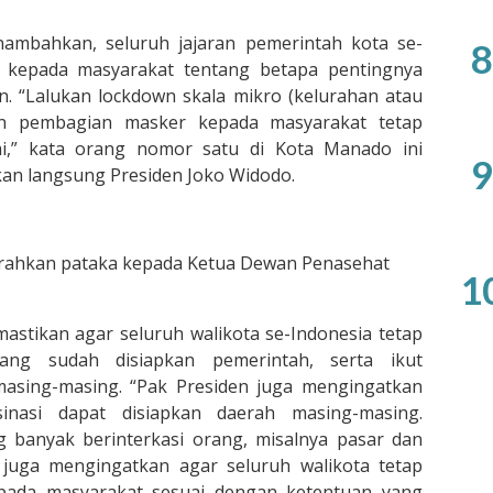
ambahkan, seluruh jajaran pemerintah kota se-
8
an kepada masyarakat tentang betapa pentingnya
n. “Lalukan lockdown skala mikro (kelurahan atau
kan pembagian masker kepada masyarakat tetap
i,” kata orang nomor satu di Kota Manado ini
9
an langsung Presiden Joko Widodo.
rahkan pataka kepada Ketua Dewan Penasehat
1
astikan agar seluruh walikota se-Indonesia tetap
ang sudah disiapkan pemerintah, serta ikut
masing-masing. “Pak Presiden juga mengingatkan
nasi dapat disiapkan daerah masing-masing.
g banyak berinterkasi orang, misalnya pasar dan
wi juga mengingatkan agar seluruh walikota tetap
ada masyarakat sesuai dengan ketentuan yang