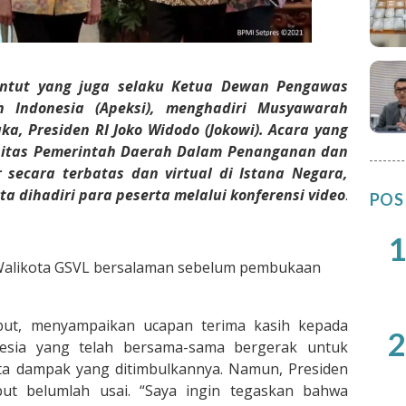
ntut yang juga selaku Ketua Dewan Pengawas
h Indonesia (Apeksi), menghadiri Musyawarah
ka, Presiden RI Joko Widodo (Jokowi). Acara yang
itas Pemerintah Daerah Dalam Penanganan dan
r secara terbatas dan virtual di Istana Negara,
ta dihadiri para peserta melalui konferensi video
.
POS
1
Walikota GSVL bersalaman sebelum pembukaan
but, menyampaikan ucapan terima kasih kepada
2
nesia yang telah bersama-sama bergerak untuk
ta dampak yang ditimbulkannya. Namun, Presiden
ut belumlah usai. “Saya ingin tegaskan bahwa