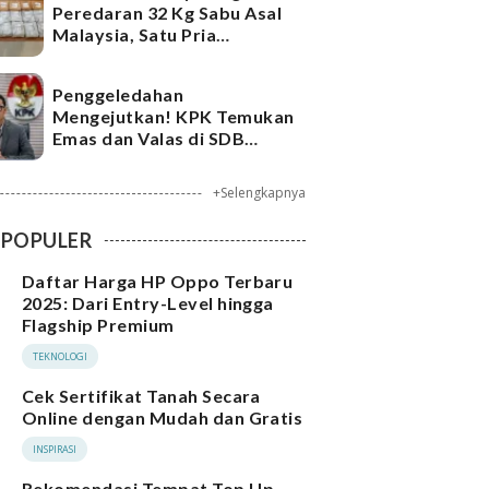
Peredaran 32 Kg Sabu Asal
Malaysia, Satu Pria
Ditangkap
Penggeledahan
Mengejutkan! KPK Temukan
Emas dan Valas di SDB
Tersangka Bea Cukai
+Selengkapnya
POPULER
Daftar Harga HP Oppo Terbaru
2025: Dari Entry-Level hingga
Flagship Premium
TEKNOLOGI
Cek Sertifikat Tanah Secara
Online dengan Mudah dan Gratis
INSPIRASI
Rekomendasi Tempat Top Up