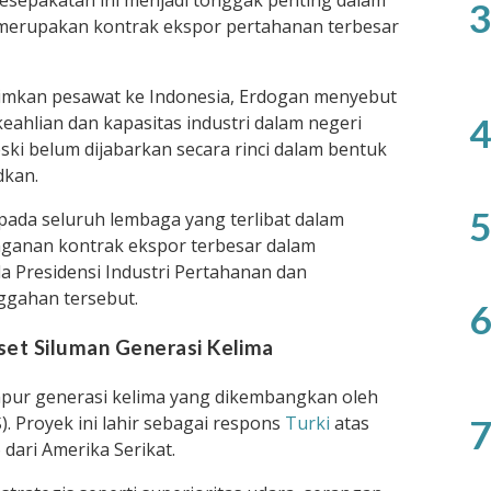
epakatan ini menjadi tonggak penting dalam
3
 merupakan kontrak ekspor pertahanan terbesar
mkan pesawat ke Indonesia, Erdogan menyebut
4
keahlian dan kapasitas industri dalam negeri
ski belum dijabarkan secara rinci dalam bentuk
dkan.
5
ada seluruh lembaga yang terlibat dalam
ganan kontrak ekspor terbesar dalam
a Presidensi Industri Pertahanan dan
ggahan tersebut.
6
et Siluman Generasi Kelima
pur generasi kelima yang dikembangkan oleh
. Proyek ini lahir sebagai respons
Turki
atas
7
dari Amerika Serikat.