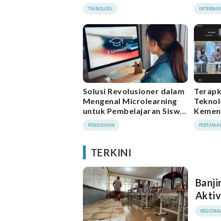
Teknologi
Teror”
TEKNOLOGI
INTERNAS
Solusi Revolusioner dalam
Terapk
Mengenal Microlearning
Teknol
untuk Pembelajaran Siswa
Kemen
di Indonesia
Produk
PENDIDIKAN
PERTANIA
Produk
TERKINI
Banji
Aktiv
REGIONA