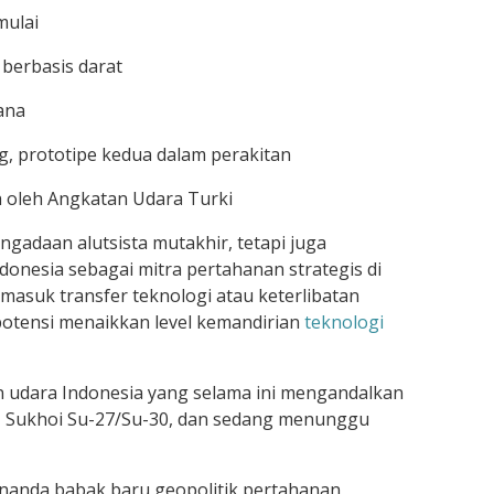
mulai
 berbasis darat
ana
g, prototipe kedua dalam perakitan
h oleh Angkatan Udara Turki
ngadaan alutsista mutakhir, tetapi juga
onesia sebagai mitra pertahanan strategis di
ermasuk transfer teknologi atau keterlibatan
rpotensi menaikkan level kemandirian
teknologi
 udara Indonesia yang selama ini mengandalkan
16, Sukhoi Su-27/Su-30, dan sedang menunggu
enanda babak baru geopolitik pertahanan