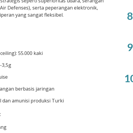
trategis seperti superioritas udara, serangan
Air Defenses), serta peperangan elektronik,
8
eran yang sangat fleksibel.
9
eiling): 55.000 kaki
-3,5g
1
uise
angan berbasis jaringan
dan amunisi produksi Turki
:
ang