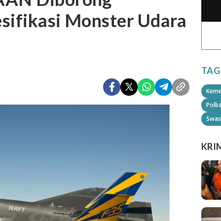
esifikasi Monster Udara
TAG
Keme
Polb
Swas
KRI