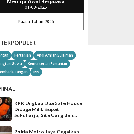
Menuju Awal Berpuasa
01/03/2025
Puasa Tahun 2025
TERPOPULER
ntan
Pertanian
Andi Amran Sulaiman
angtan Gowa
Kementerian Pertanian
embada Pangan
IKN
MINAL
KPK Ungkap Dua Safe House
Diduga Milik Bupati
Sukoharjo, Sita Uang dan
Emas Senilai Rp21,2 Miliar
Polda Metro Jaya Gagalkan