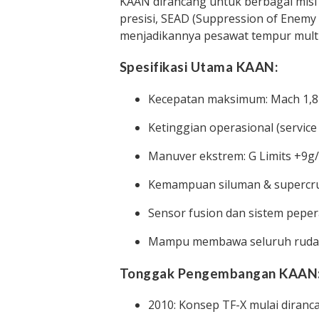
KAAN dirancang untuk berbagai misi s
presisi, SEAD (Suppression of Enemy 
menjadikannya pesawat tempur multip
Spesifikasi Utama KAAN:
Kecepatan maksimum: Mach 1,8
Ketinggian operasional (service c
Manuver ekstrem: G Limits +9g/
Kemampuan siluman & supercr
Sensor fusion dan sistem peper
Mampu membawa seluruh rudal 
Tonggak Pengembangan KAAN
2010: Konsep TF-X mulai diranc