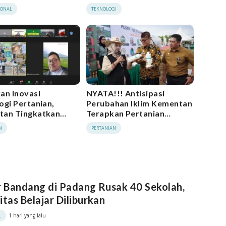
Awet dan Tahan Lama
IONAL
TEKNOLOGI
an Inovasi
NYATA!!! Antisipasi
ogi Pertanian,
Perubahan Iklim Kementan
tan Tingkatkan
Terapkan Pertanian
si dan
Modern Smart Farming
N
PERTANIAN
tivitas
r Bandang di Padang Rusak 40 Sekolah,
itas Belajar Diliburkan
1 hari yang lalu
L