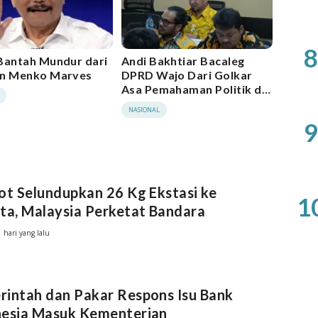
8
Bantah Mundur dari
Andi Bakhtiar Bacaleg
an Menko Marves
DPRD Wajo Dari Golkar
Asa Pemahaman Politik di
YPL 13
NASIONAL
9
ot Selundupkan 26 Kg Ekstasi ke
1
ta, Malaysia Perketat Bandara
1 hari yang lalu
intah dan Pakar Respons Isu Bank
nesia Masuk Kementerian