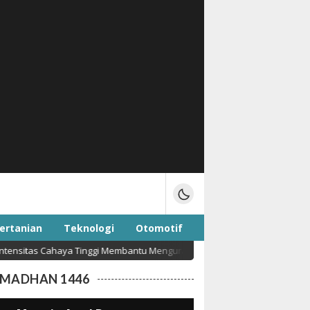
ertanian
Teknologi
Otomotif
ahaya Tinggi Membantu Mengurangi Risiko Kecelakaan Kerja
Opini
AMADHAN 1446