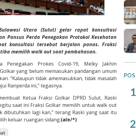
ulawesi Utara (Sulut) gelar rapat konsultasi
an Pansus Perda Penegakan Protokol Kesehatan
pat konsultasi tersebut berjalan panas. Fraksi
a-tiba memilih walk out saat pembahasan.
da Penegakan Prokes Covid-19, Melky Jakhin
i Golkar yang belum memasukan pandangan umum
POS
an. “Kalaupun tidak amemasukkan, tidak masalah
jui Ranperda ini,” tegasnya.
1
embuat Ketua Fraksi Golkar DPRD Sulut, Raski
gitu saat ini Fraksi Golkar memilih untuk walk out
ak dibutuhkan lagi kan,” terang Raski yang saat itu
lih keluar ruangan sidang.
(ale/*)
2
lut