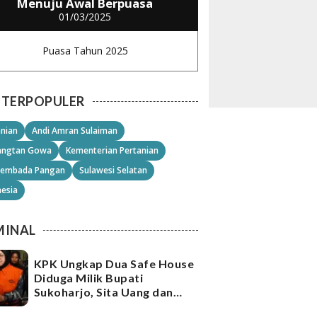
Menuju Awal Berpuasa
01/03/2025
Puasa Tahun 2025
TERPOPULER
anian
Andi Amran Sulaiman
angtan Gowa
Kementerian Pertanian
embada Pangan
Sulawesi Selatan
nesia
MINAL
KPK Ungkap Dua Safe House
Diduga Milik Bupati
Sukoharjo, Sita Uang dan
Emas Senilai Rp21,2 Miliar