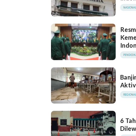
NASIONA
Resmi
Kemen
Indon
PENDIDI
Banji
Aktiv
REGIONA
6 Tah
Dilew