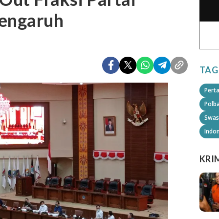
Pengaruh
TAG
Pert
Polb
Swas
Indo
KRI