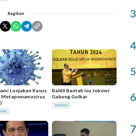
3
Bagikan
4
5
lami Lonjakan Kasus
Bahlil Bantah Isu Jokowi
6
 Metapneumovirus
Gabung Golkar
)
NASIONAL
IONAL
7