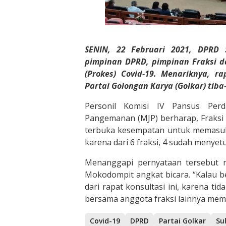
SENIN, 22 Februari 2021, DPRD S
pimpinan DPRD, pimpinan Fraksi d
(Prokes) Covid-19. Menariknya, ra
Partai Golongan Karya (Golkar) tib
Personil Komisi IV Pansus Per
Pangemanan (MJP) berharap, Fraks
terbuka kesempatan untuk memasuk
karena dari 6 fraksi, 4 sudah menyetu
Menanggapi pernyataan tersebut m
Mokodompit angkat bicara. “Kalau be
dari rapat konsultasi ini, karena tid
bersama anggota fraksi lainnya memi
Covid-19
DPRD
Partai Golkar
Su