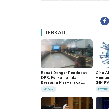
TERKAIT
Rapat Dengar Pendapat
Cina A
DPR, Forkompinda
Human
Bersama Masyarakat
(HMPV
Tapak Kuda, Beberkan
NASIONAL
INTERNAS
Sejumlah Dokumen