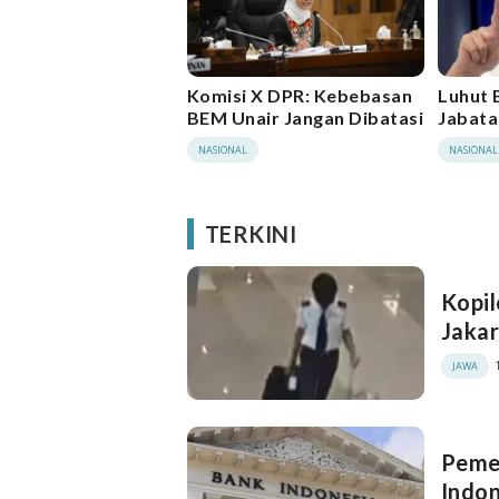
Komisi X DPR: Kebebasan
Luhut 
BEM Unair Jangan Dibatasi
Jabat
NASIONAL
NASIONAL
TERKINI
Kopil
Jakar
JAWA
Pemer
Indo