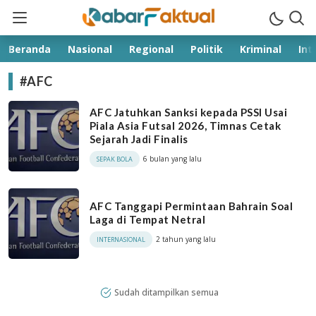
kabarfaktual.com
Terpercaya
Beranda
Nasional
Regional
Politik
Kriminal
Int
#AFC
AFC Jatuhkan Sanksi kepada PSSI Usai
Piala Asia Futsal 2026, Timnas Cetak
Sejarah Jadi Finalis
6 bulan yang lalu
SEPAK BOLA
AFC Tanggapi Permintaan Bahrain Soal
Laga di Tempat Netral
2 tahun yang lalu
INTERNASIONAL
Sudah ditampilkan semua