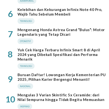
ADVERTORIAL
Kelebihan dan Kekurangan Infinix Note 40 Pro,
6
Wajib Tahu Sebelum Membeli
TEKNOLOGI
Mengenang Honda Astrea Grand “Bulus”: Motor
7
Legendaris yang Tetap Dicari
OTOMOTIF
Yuk Cek Harga Terbaru Infinix Smart 8 di April
8
2024 yang Dibekali Spesifikasi dan Performa
Menarik
TEKNOLOGI
Buruan Daftar! Lowongan Kerja Kementerian PU
9
2025, Pilihan Karier Bergengsi Menanti!
NASIONAL
Mengulas 3 Varian Skintific 5x Ceramide: dari
10
Nilai Sempurna hingga Tidak Begitu Memuaskan
INSPIRASI