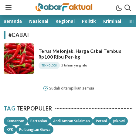
kabarfaktual.com
Terpercaya
Beranda
Nasional
Regional
Politik
Kriminal
Int
#CABAI
Terus Melonjak, Harga Cabai Tembus
Rp100 Ribu Per-kg
3 tahun yang lalu
TEKNOLOGI
Sudah ditampilkan semua
TAG
TERPOPULER
Kementan
Pertanian
Andi Amran Sulaiman
Petani
Jokowi
KPK
Polbangtan Gowa