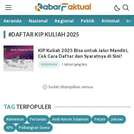
kabarfaktual.com
Terpercaya
Beranda
Nasional
Regional
Politik
Kriminal
Int
#DAFTAR KIP KULIAH 2025
KIP Kuliah 2025 Bisa untuk Jalur Mandiri,
Cek Cara Daftar dan Syaratnya di Sini!
1 tahun yang lalu
PENDIDIKAN
Sudah ditampilkan semua
TAG
TERPOPULER
Kementan
Pertanian
Andi Amran Sulaiman
Petani
Jokowi
KPK
Polbangtan Gowa