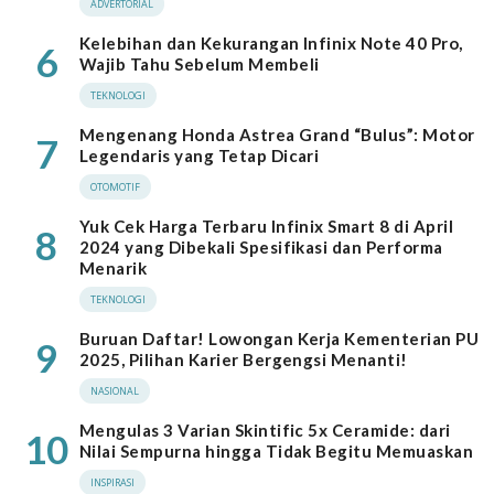
ADVERTORIAL
Kelebihan dan Kekurangan Infinix Note 40 Pro,
6
Wajib Tahu Sebelum Membeli
TEKNOLOGI
Mengenang Honda Astrea Grand “Bulus”: Motor
7
Legendaris yang Tetap Dicari
OTOMOTIF
Yuk Cek Harga Terbaru Infinix Smart 8 di April
8
2024 yang Dibekali Spesifikasi dan Performa
Menarik
TEKNOLOGI
Buruan Daftar! Lowongan Kerja Kementerian PU
9
2025, Pilihan Karier Bergengsi Menanti!
NASIONAL
Mengulas 3 Varian Skintific 5x Ceramide: dari
10
Nilai Sempurna hingga Tidak Begitu Memuaskan
INSPIRASI