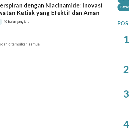
erspiran dengan Niacinamide: Inovasi
Petan
watan Ketiak yang Efektif dan Aman
10 bulan yang lalu
POS
1
udah ditampilkan semua
2
3
4