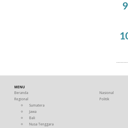
9
1
MENU
Beranda
Nasional
Regional
Politik
Sumatera
Jawa
Bali
Nusa Tenggara