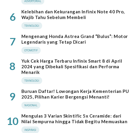
ADVERTORIAL
Kelebihan dan Kekurangan Infinix Note 40 Pro,
6
Wajib Tahu Sebelum Membeli
TEKNOLOGI
Mengenang Honda Astrea Grand “Bulus”: Motor
7
Legendaris yang Tetap Dicari
OTOMOTIF
Yuk Cek Harga Terbaru Infinix Smart 8 di April
8
2024 yang Dibekali Spesifikasi dan Performa
Menarik
TEKNOLOGI
Buruan Daftar! Lowongan Kerja Kementerian PU
9
2025, Pilihan Karier Bergengsi Menanti!
NASIONAL
Mengulas 3 Varian Skintific 5x Ceramide: dari
10
Nilai Sempurna hingga Tidak Begitu Memuaskan
INSPIRASI