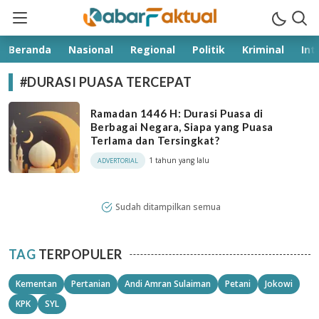
kabarfaktual.com
Terpercaya
Beranda
Nasional
Regional
Politik
Kriminal
Int
#DURASI PUASA TERCEPAT
Ramadan 1446 H: Durasi Puasa di
Berbagai Negara, Siapa yang Puasa
Terlama dan Tersingkat?
1 tahun yang lalu
ADVERTORIAL
Sudah ditampilkan semua
TAG
TERPOPULER
Kementan
Pertanian
Andi Amran Sulaiman
Petani
Jokowi
KPK
SYL