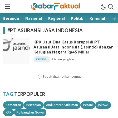
kabarfaktual.com
Terpercaya
Beranda
Nasional
Regional
Politik
Kriminal
Int
#PT ASURANSI JASA INDONESIA
KPK Usut Dua Kasus Korupsi di PT
Asuransi Jasa Indonesia (Jasindo) dengan
Kerugian Negara Rp45 Miliar
2 tahun yang lalu
KRIMINAL
Sudah ditampilkan semua
TAG
TERPOPULER
Kementan
Pertanian
Andi Amran Sulaiman
Petani
Jokowi
KPK
Polbangtan Gowa