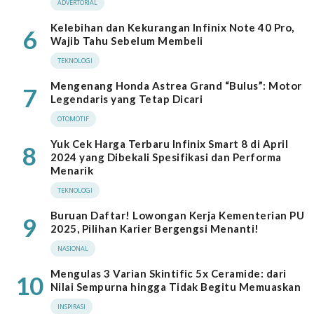
ADVERTORIAL
Kelebihan dan Kekurangan Infinix Note 40 Pro,
6
Wajib Tahu Sebelum Membeli
TEKNOLOGI
Mengenang Honda Astrea Grand “Bulus”: Motor
7
Legendaris yang Tetap Dicari
OTOMOTIF
Yuk Cek Harga Terbaru Infinix Smart 8 di April
8
2024 yang Dibekali Spesifikasi dan Performa
Menarik
TEKNOLOGI
Buruan Daftar! Lowongan Kerja Kementerian PU
9
2025, Pilihan Karier Bergengsi Menanti!
NASIONAL
Mengulas 3 Varian Skintific 5x Ceramide: dari
10
Nilai Sempurna hingga Tidak Begitu Memuaskan
INSPIRASI