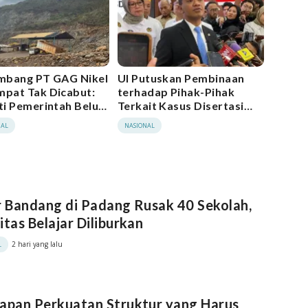
ambang PT GAG Nikel
UI Putuskan Pembinaan
mpat Tak Dicabut:
terhadap Pihak-Pihak
kti Pemerintah Belum
Terkait Kasus Disertasi
a!
Bahlil Lahadalia
IAL
NASIONAL
r Bandang di Padang Rusak 40 Sekolah,
itas Belajar Diliburkan
2 hari yang lalu
L
apan Perkuatan Struktur yang Harus