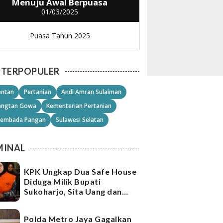
Menuju Awal Berpuasa
01/03/2025
Puasa Tahun 2025
TERPOPULER
ntan
Pertanian
Andi Amran Sulaiman
angtan Gowa
Kementerian Pertanian
embada Pangan
Sulawesi Selatan
MINAL
KPK Ungkap Dua Safe House
Diduga Milik Bupati
Sukoharjo, Sita Uang dan
Emas Senilai Rp21,2 Miliar
Polda Metro Jaya Gagalkan