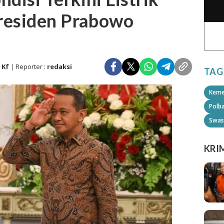
residen Prabowo
 Kf
| Reporter :
redaksi
TAG
Keme
Polb
Swas
KRI