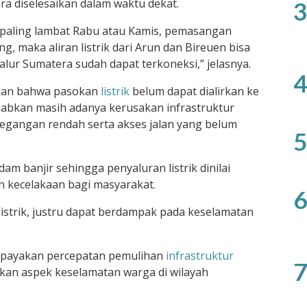
ra diselesaikan dalam waktu dekat.
3
 paling lambat Rabu atau Kamis, pemasangan
ng, maka aliran listrik dari Arun dan Bireuen bisa
alur Sumatera sudah dapat terkoneksi,” jelasnya.
4
pkan bahwa pasokan
listrik
belum dapat dialirkan ke
ebabkan masih adanya kerusakan infrastruktur
k tegangan rendah serta akses jalan yang belum
5
dam banjir sehingga penyaluran listrik dinilai
n kecelakaan bagi masyarakat.
6
i listrik, justru dapat berdampak pada keselamatan
gupayakan percepatan pemulihan
infrastruktur
7
kan aspek keselamatan warga di wilayah