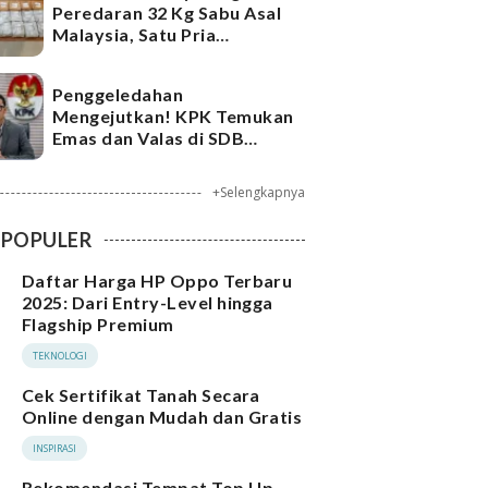
Peredaran 32 Kg Sabu Asal
Malaysia, Satu Pria
Ditangkap
Penggeledahan
Mengejutkan! KPK Temukan
Emas dan Valas di SDB
Tersangka Bea Cukai
+Selengkapnya
POPULER
Daftar Harga HP Oppo Terbaru
2025: Dari Entry-Level hingga
Flagship Premium
TEKNOLOGI
Cek Sertifikat Tanah Secara
Online dengan Mudah dan Gratis
INSPIRASI
Rekomendasi Tempat Top Up