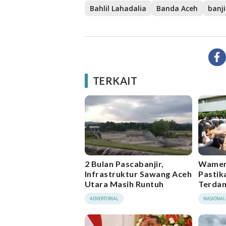
Bahlil Lahadalia
Banda Aceh
banj
TERKAIT
2 Bulan Pascabanjir,
Wamen
Infrastruktur Sawang Aceh
Pastik
Utara Masih Runtuh
Terdam
Provin
ADVERTORIAL
NASIONAL