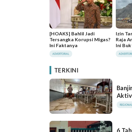
[HOAKS] Bahlil Jadi
Izin T
Tersangka Korupsi Migas?
Raja A
Ini Faktanya
Ini Bu
Legaw
ADVERTORIAL
ADVERTOR
TERKINI
Banji
Aktiv
REGIONA
6 Tah