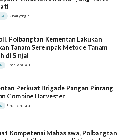
ati
2 hari yang lalu
IAL
oll, Polbangtan Kementan Lakukan
kan Tanam Serempak Metode Tanam
h di Sinjai
5 hari yang lalu
AN
ntan Perkuat Brigade Pangan Pinrang
an Combine Harvester
5 hari yang lalu
AN
uat Kompetensi Mahasiswa, Polbangtan