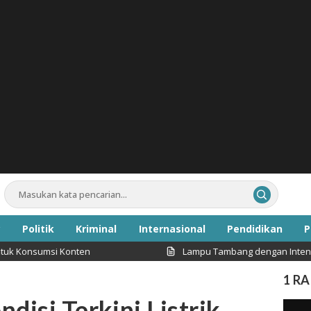
Politik
Kriminal
Internasional
Pendidikan
P
i Konten
Lampu Tambang dengan Intensitas Cahaya T
Inspirasi
1 R
disi Terkini Listrik