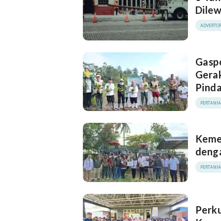
Dilew
ADVERTOR
Gasp
Gera
Pinda
PERTANI
Keme
deng
PERTANI
Perk