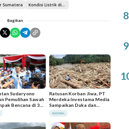
ir Sumatera
Kondisi Listrik diAceh
8
Bagikan
9
1
tan Sudaryono
Ratusan Korban Jiwa, PT
an Pemulihan Sawah
Merdeka Investama Media
pak Bencana di 3
Sampaikan Duka dan
si
Seruan Solidaritas untuk
NASIONAL
Sumatera