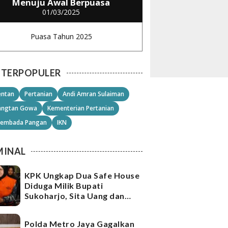
Menuju Awal Berpuasa
01/03/2025
Puasa Tahun 2025
TERPOPULER
ntan
Pertanian
Andi Amran Sulaiman
angtan Gowa
Kementerian Pertanian
embada Pangan
IKN
MINAL
KPK Ungkap Dua Safe House
Diduga Milik Bupati
Sukoharjo, Sita Uang dan
Emas Senilai Rp21,2 Miliar
Polda Metro Jaya Gagalkan