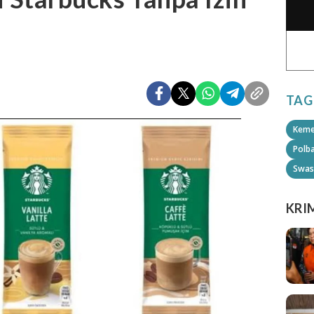
TAG
Keme
Polb
Swas
KRI