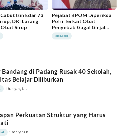
abut Izin Edar 73
Pejabat BPOM Diperiksa
irup, DKI Larang
Polri Terkait Obat
Obat Sirup
Penyebab Gagal Ginjal
Akut
F
OTOMOTIF
r Bandang di Padang Rusak 40 Sekolah,
itas Belajar Diliburkan
1 hari yang lalu
L
apan Perkuatan Struktur yang Harus
ati
1 hari yang lalu
IAL