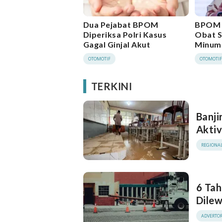
Dua Pejabat BPOM
BPOM C
Diperiksa Polri Kasus
Obat S
Gagal Ginjal Akut
Minum 
OTOMOTIF
OTOMOTI
TERKINI
Banji
Aktiv
REGIONA
6 Tah
Dilew
ADVERTOR