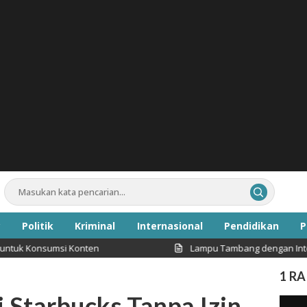
Politik
Kriminal
Internasional
Pendidikan
P
sumsi Konten
Lampu Tambang dengan Intensitas Caha
Inspirasi
1 R
 Starbucks Tanpa Izin