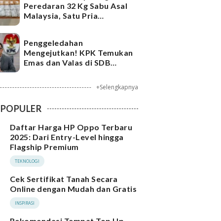
Peredaran 32 Kg Sabu Asal
Malaysia, Satu Pria
Ditangkap
Penggeledahan
Mengejutkan! KPK Temukan
Emas dan Valas di SDB
Tersangka Bea Cukai
+Selengkapnya
POPULER
Daftar Harga HP Oppo Terbaru
2025: Dari Entry-Level hingga
Flagship Premium
TEKNOLOGI
Cek Sertifikat Tanah Secara
Online dengan Mudah dan Gratis
INSPIRASI
Rekomendasi Tempat Top Up