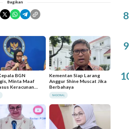
Bagikan
8
9
1
Kepala BGN
Kementan Siap Larang
is, Minta Maaf
Anggur Shine Muscat Jika
asus Keracunan
Berbahaya
l MBG
NASIONAL