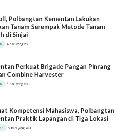
oll, Polbangtan Kementan Lakukan
kan Tanam Serempak Metode Tanam
h di Sinjai
4 hari yang lalu
AN
ntan Perkuat Brigade Pangan Pinrang
an Combine Harvester
5 hari yang lalu
AN
uat Kompetensi Mahasiswa, Polbangtan
tan Praktik Lapangan di Tiga Lokasi
5 hari yang lalu
KAN