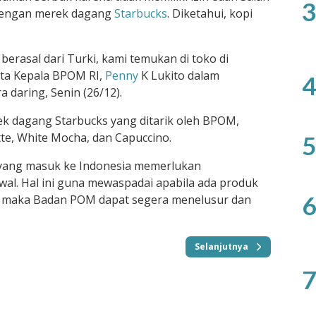
3
k dengan merek dagang
Starbucks
. Diketahui, kopi
berasal dari Turki, kami temukan di toko di
ata Kepala BPOM RI,
Penny
K Lukito dalam
4
a daring, Senin (26/12).
k dagang Starbucks yang ditarik oleh BPOM,
atte, White Mocha, dan Capuccino.
5
yang masuk ke Indonesia memerlukan
al. Hal ini guna mewaspadai apabila ada produk
6
 maka Badan POM dapat segera menelusur dan
Selanjutnya
7