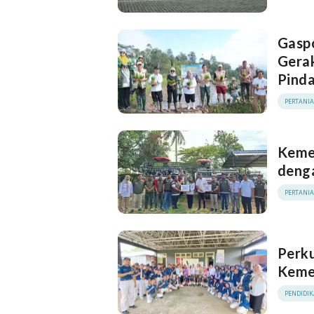
Gasp
Gera
Pinda
PERTANI
Keme
deng
PERTANI
Perk
Kemen
PENDIDI