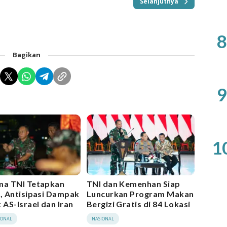
Selanjutnya
8
Bagikan
9
1
ma TNI Tetapkan
TNI dan Kemenhan Siap
1, Antisipasi Dampak
Luncurkan Program Makan
 AS-Israel dan Iran
Bergizi Gratis di 84 Lokasi
IONAL
NASIONAL