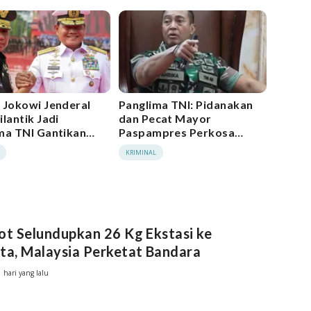
 Jokowi Jenderal
Panglima TNI: Pidanakan
lantik Jadi
dan Pecat Mayor
ma TNI Gantikan
Paspampres Perkosa
Kowad Kostrad
KRIMINAL
ot Selundupkan 26 Kg Ekstasi ke
ta, Malaysia Perketat Bandara
1 hari yang lalu