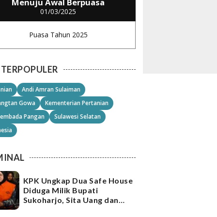
Menuju Awal Berpuasa
01/03/2025
Puasa Tahun 2025
TERPOPULER
anian
Andi Amran Sulaiman
angtan Gowa
Kementerian Pertanian
embada Pangan
Sulawesi Selatan
nesia
MINAL
KPK Ungkap Dua Safe House
Diduga Milik Bupati
Sukoharjo, Sita Uang dan
Emas Senilai Rp21,2 Miliar