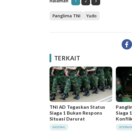
1
2
3
Halaman
Panglima TNI
Yudo
TERKAIT
TNI AD Tegaskan Status
Pangli
Siaga 1 Bukan Respons
Siaga 
Situasi Darurat
Konflik
NASIONAL
INTERNAS