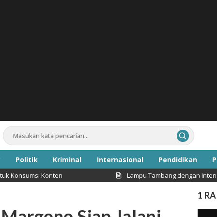
Politik
Kriminal
Internasional
Pendidikan
P
i Konten
Lampu Tambang dengan Intensitas Cahaya 
Inspirasi
1 R
Margono Siap Jalani