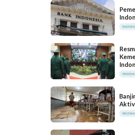
Pemer
Indo
NASIONA
Resmi
Kemen
Indon
PENDIDI
Banji
Aktiv
REGIONA