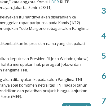
akan,” kata anggota Komisi I
DPR
RI TB
yan, Jakarta, Senin (28/11).
3
 kelayakan itu nantinya akan diserahkan ke
enggelar rapat paripurna pada Kamis (1/12)
penunjukan Yudo Margono sebagai calon Panglima
4
n dikembalikan ke presiden nama yang disepakati
5
lkan keputusan Presiden RI Joko Widodo (Jokowi)
hal itu merupakan hak prerogatif Jokowi dan
n Panglima TNI.
6
ng akan ditanyakan kepada calon Panglima TNI
aranya soal komitmen netralitas TNI hadapi tahun
 pendidikan dan pelatihan prajurit hingga lanjutkan
Force (MEF).
7