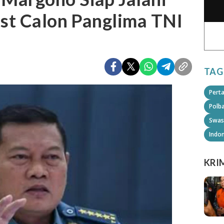
est Calon Panglima TNI
TAG
Pert
Polb
Swas
Indo
KRI