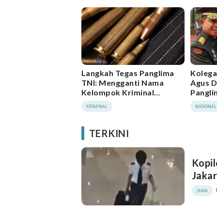
Langkah Tegas Panglima
Kolega
TNI: Mengganti Nama
Agus Di
Kelompok Kriminal
Pangli
Bersenjata (KKB) dan
Yudo
KRIMINAL
NASIONAL
Kelompok Separatis
Teroris (KST) Menjadi
Organisasi Papua
TERKINI
Merdeka (OPM)
Kopil
Jakar
JAWA