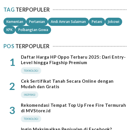
TAG
TERPOPULER
Kementan
Pertanian
Andi Amran Sulaiman
Petani
Jokowi
KPK
Polbangtan Gowa
POS
TERPOPULER
Daftar Harga HP Oppo Terbaru 2025: Dari Entry-
1
Level hingga Flagship Premium
TEKNOLOGI
Cek Sertifikat Tanah Secara Online dengan
2
Mudah dan Gratis
INSPIRASI
Rekomendasi Tempat Top Up Free Fire Termurah
3
di MVStore.id
TEKNOLOGI
Ingin Maksimalkan Penjualan di Facebook?