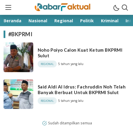
kabarfaktual.com
Terpercaya
Beranda
Nasional
Regional
Politik
Kriminal
Int
#BKPRMI
Noho Poiyo Calon Kuat Ketum BKPRMI
Sulut
5 tahun yang lalu
REGIONAL
Said Aldi Al Idrus: Fachruddin Noh Telah
Banyak Berbuat Untuk BKPRMI Sulut
5 tahun yang lalu
REGIONAL
Sudah ditampilkan semua