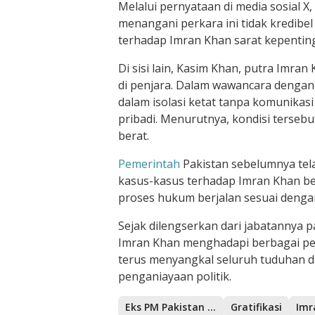
Melalui pernyataan di media sosial 
menangani perkara ini tidak kredi
terhadap Imran Khan sarat kepenti
Di sisi lain, Kasim Khan, putra Imr
di penjara. Dalam wawancara dengan
dalam isolasi ketat tanpa komunikas
pribadi. Menurutnya, kondisi terseb
berat.
Pemerintah
Pakistan sebelumnya tel
kasus-kasus terhadap Imran Khan ber
proses hukum berjalan sesuai denga
Sejak dilengserkan dari jabatannya p
Imran Khan menghadapi berbagai perk
terus menyangkal seluruh tuduhan da
penganiayaan politik.
Eks PM Pakistan Imran Khan
Gratifikasi
Imr