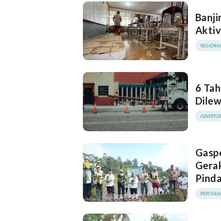
Banji
Aktiv
REGIONA
6 Tah
Dilew
ADVERTOR
Gasp
Gera
Pinda
PERTANI