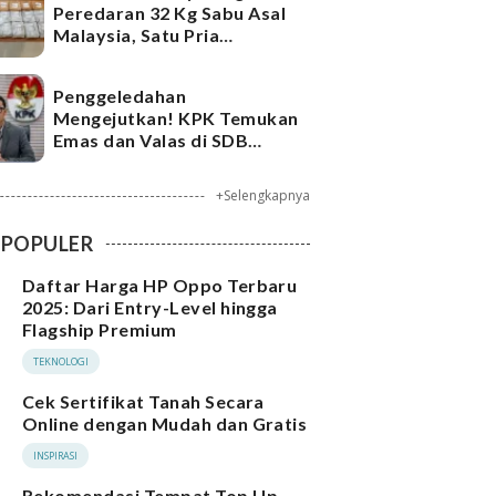
Peredaran 32 Kg Sabu Asal
Malaysia, Satu Pria
Ditangkap
Penggeledahan
Mengejutkan! KPK Temukan
Emas dan Valas di SDB
Tersangka Bea Cukai
+Selengkapnya
POPULER
Daftar Harga HP Oppo Terbaru
2025: Dari Entry-Level hingga
Flagship Premium
TEKNOLOGI
Cek Sertifikat Tanah Secara
Online dengan Mudah dan Gratis
INSPIRASI
Rekomendasi Tempat Top Up