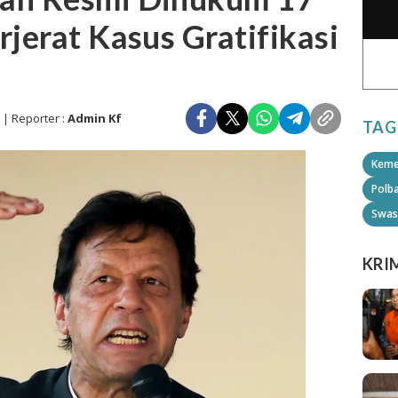
rjerat Kasus Gratifikasi
n
| Reporter :
Admin Kf
TAG
Keme
Polb
Swas
KRI