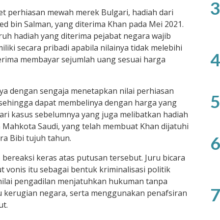
3
et perhiasan mewah merek Bulgari, hadiah dari
 bin Salman, yang diterima Khan pada Mei 2021.
ruh hadiah yang diterima pejabat negara wajib
liki secara pribadi apabila nilainya tidak melebihi
4
enerima membayar sejumlah uang sesuai harga
nya dengan sengaja menetapkan nilai perhiasan
5
, sehingga dapat membelinya dengan harga yang
 dari kasus sebelumnya yang juga melibatkan hadiah
 Mahkota Saudi, yang telah membuat Khan dijatuhi
a Bibi tujuh tahun.
6
 bereaksi keras atas putusan tersebut. Juru bicara
 vonis itu sebagai bentuk kriminalisasi politik
enilai pengadilan menjatuhkan hukuman tanpa
7
 kerugian negara, serta menggunakan penafsiran
ut.