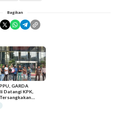
Bagikan
TPPU, GARDA
i Datangi KPK,
Tersangkakan
Bursel Safitri Malik