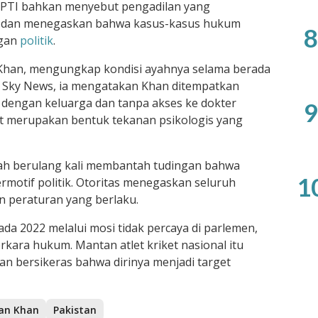
X, PTI bahkan menyebut pengadilan yang
bel dan menegaskan bahwa kasus-kasus hukum
8
ngan
politik
.
an Khan, mengungkap kondisi ayahnya selama berada
 Sky News, ia mengatakan Khan ditempatkan
i dengan keluarga dan tanpa akses ke dokter
9
ut merupakan bentuk tekanan psikologis yang
ah berulang kali membantah tudingan bahwa
1
motif politik. Otoritas menegaskan seluruh
n peraturan yang berlaku.
ada 2022 melalui mosi tidak percaya di parlemen,
ara hukum. Mantan atlet kriket nasional itu
n bersikeras bahwa dirinya menjadi target
an Khan
Pakistan