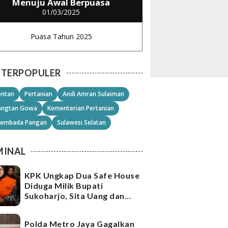
Menuju Awal Berpuasa
01/03/2025
Puasa Tahun 2025
TERPOPULER
ntan
Pertanian
Andi Amran Sulaiman
angtan Gowa
Kementerian Pertanian
embada Pangan
Sulawesi Selatan
MINAL
KPK Ungkap Dua Safe House
Diduga Milik Bupati
Sukoharjo, Sita Uang dan
Emas Senilai Rp21,2 Miliar
Polda Metro Jaya Gagalkan