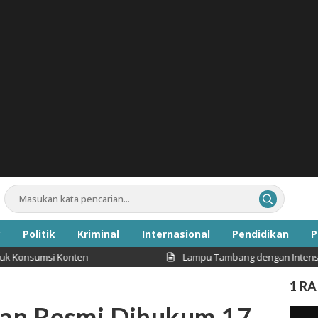
Politik
Kriminal
Internasional
Pendidikan
P
si Konten
Lampu Tambang dengan Intensitas Cahaya
Inspirasi
1 R
an Resmi Dihukum 17