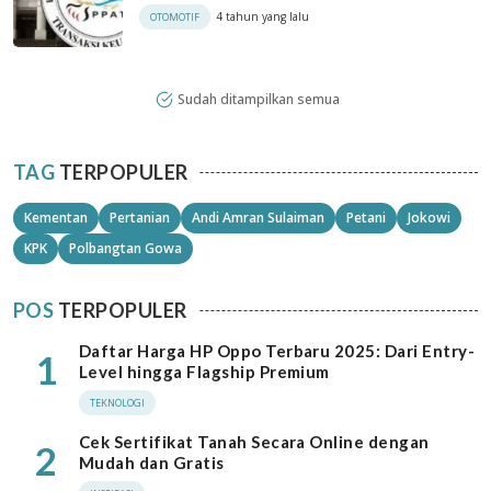
4 tahun yang lalu
OTOMOTIF
Sudah ditampilkan semua
TAG
TERPOPULER
Kementan
Pertanian
Andi Amran Sulaiman
Petani
Jokowi
KPK
Polbangtan Gowa
POS
TERPOPULER
Daftar Harga HP Oppo Terbaru 2025: Dari Entry-
1
Level hingga Flagship Premium
TEKNOLOGI
Cek Sertifikat Tanah Secara Online dengan
2
Mudah dan Gratis