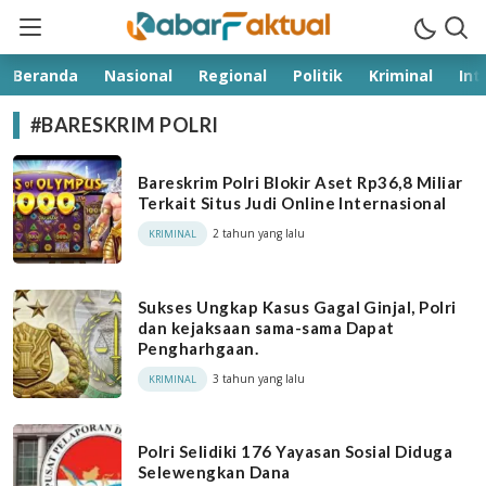
kabarfaktual.com
Terpercaya
Beranda
Nasional
Regional
Politik
Kriminal
Int
#BARESKRIM POLRI
Bareskrim Polri Blokir Aset Rp36,8 Miliar
Terkait Situs Judi Online Internasional
2 tahun yang lalu
KRIMINAL
Sukses Ungkap Kasus Gagal Ginjal, Polri
dan kejaksaan sama-sama Dapat
Pengharhgaan.
3 tahun yang lalu
KRIMINAL
Polri Selidiki 176 Yayasan Sosial Diduga
Selewengkan Dana