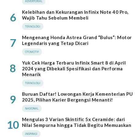
ADVERTORIAL
Kelebihan dan Kekurangan Infinix Note 40 Pro,
6
Wajib Tahu Sebelum Membeli
TEKNOLOGI
Mengenang Honda Astrea Grand “Bulus”: Motor
7
Legendaris yang Tetap Dicari
OTOMOTIF
Yuk Cek Harga Terbaru Infinix Smart 8 di April
8
2024 yang Dibekali Spesifikasi dan Performa
Menarik
TEKNOLOGI
Buruan Daftar! Lowongan Kerja Kementerian PU
9
2025, Pilihan Karier Bergengsi Menanti!
NASIONAL
Mengulas 3 Varian Skintific 5x Ceramide: dari
10
Nilai Sempurna hingga Tidak Begitu Memuaskan
INSPIRASI