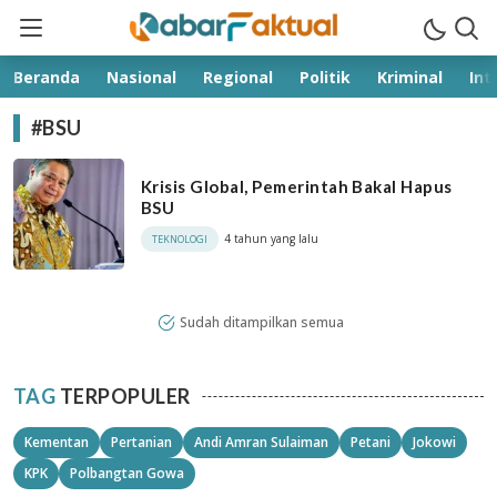
kabarfaktual.com
Terpercaya
Beranda
Nasional
Regional
Politik
Kriminal
Int
#BSU
Krisis Global, Pemerintah Bakal Hapus
BSU
4 tahun yang lalu
TEKNOLOGI
Sudah ditampilkan semua
TAG
TERPOPULER
Kementan
Pertanian
Andi Amran Sulaiman
Petani
Jokowi
KPK
Polbangtan Gowa