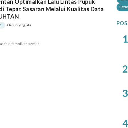
tan Optimalkan Lalu Lintas Pupuk
Petan
di Tepat Sasaran Melalui Kualitas Data
LUHTAN
POS
4 tahun yang lalu
GI
1
udah ditampilkan semua
2
3
4