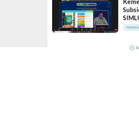
Kemen
Subsi
SIM
TEKNOLO
S