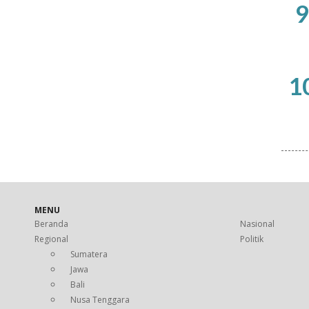
9
1
MENU
Beranda
Nasional
Regional
Politik
Sumatera
Jawa
Bali
Nusa Tenggara