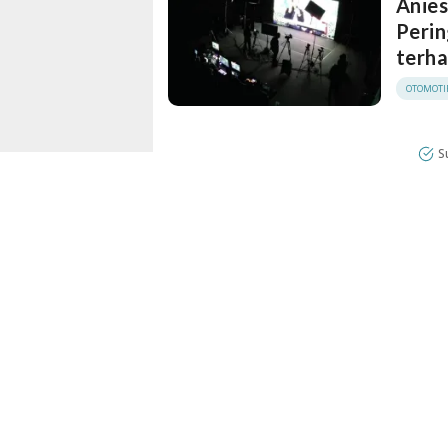
Anies
Peri
terh
OTOMOTI
S