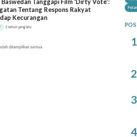
 Baswedan Tanggapi Film ‘Dirty Vote’:
Petan
ngatan Tentang Respons Rakyat
adap Kecurangan
POS
2 tahun yang lalu
F
1
udah ditampilkan semua
2
3
4