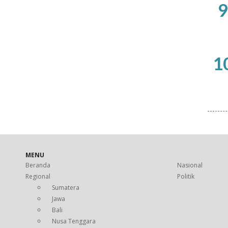
9
1
MENU
Beranda
Nasional
Regional
Politik
Sumatera
Jawa
Bali
Nusa Tenggara