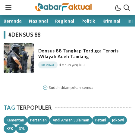
kabarfaktual.com
Terpercaya
Beranda
Nasional
Regional
Politik
Kriminal
Int
#DENSUS 88
Densus 88 Tangkap Terduga Teroris
Wilayah Aceh Tamiang
4 tahun yang lalu
KRIMINAL
Sudah ditampilkan semua
TAG
TERPOPULER
Kementan
Pertanian
Andi Amran Sulaiman
Petani
Jokowi
KPK
SYL