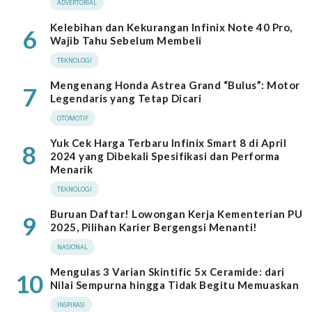
ADVERTORIAL
Kelebihan dan Kekurangan Infinix Note 40 Pro,
6
Wajib Tahu Sebelum Membeli
TEKNOLOGI
Mengenang Honda Astrea Grand “Bulus”: Motor
7
Legendaris yang Tetap Dicari
OTOMOTIF
Yuk Cek Harga Terbaru Infinix Smart 8 di April
8
2024 yang Dibekali Spesifikasi dan Performa
Menarik
TEKNOLOGI
Buruan Daftar! Lowongan Kerja Kementerian PU
9
2025, Pilihan Karier Bergengsi Menanti!
NASIONAL
Mengulas 3 Varian Skintific 5x Ceramide: dari
10
Nilai Sempurna hingga Tidak Begitu Memuaskan
INSPIRASI