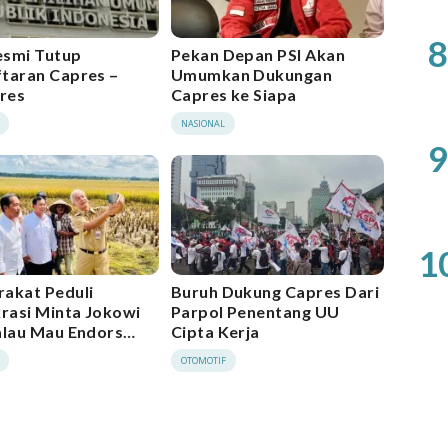
8
smi Tutup
Pekan Depan PSI Akan
taran Capres –
Umumkan Dukungan
res
Capres ke Siapa
NASIONAL
9
1
akat Peduli
Buruh Dukung Capres Dari
asi Minta Jokowi
Parpol Penentang UU
alau Mau Endors
Cipta Kerja
s
OTOMOTIF