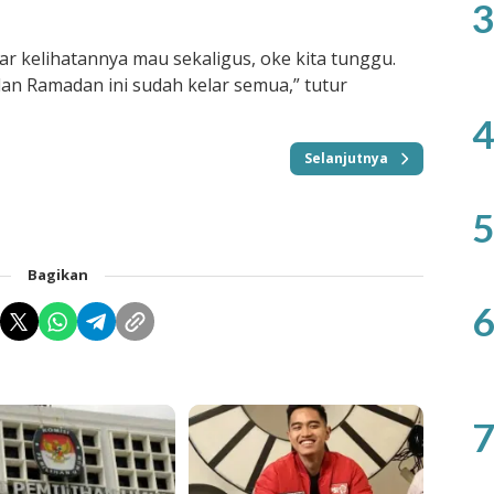
3
r kelihatannya mau sekaligus, oke kita tunggu.
an Ramadan ini sudah kelar semua,” tutur
4
Selanjutnya
5
Bagikan
6
7