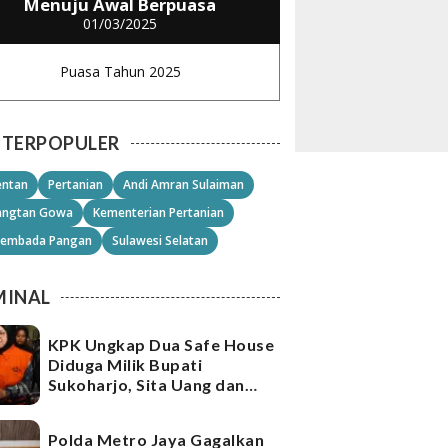
Menuju Awal Berpuasa
01/03/2025
Puasa Tahun 2025
TERPOPULER
ntan
Pertanian
Andi Amran Sulaiman
angtan Gowa
Kementerian Pertanian
embada Pangan
Sulawesi Selatan
MINAL
KPK Ungkap Dua Safe House
Diduga Milik Bupati
Sukoharjo, Sita Uang dan
Emas Senilai Rp21,2 Miliar
Polda Metro Jaya Gagalkan