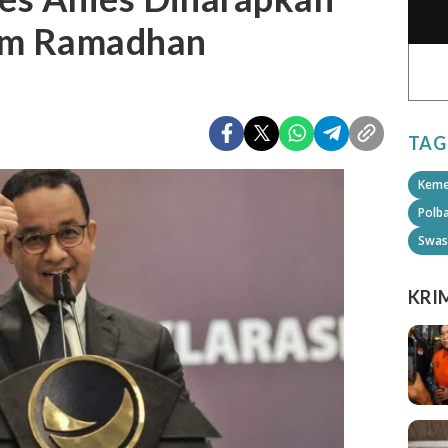
lum Ramadhan
TAG
Keme
Polb
Swas
KRI