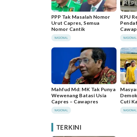
PPP Tak Masalah Nomor
KPU Re
Urut Capres, Semua
Pendaf
Nomor Cantik
Cawap
NASIONAL
NASIONAL
Mahfud Md: MK Tak Punya
Masyar
Wewenang Batasi Usia
Demokr
Capres – Cawapres
Cuti K
Capre
NASIONAL
NASIONAL
TERKINI