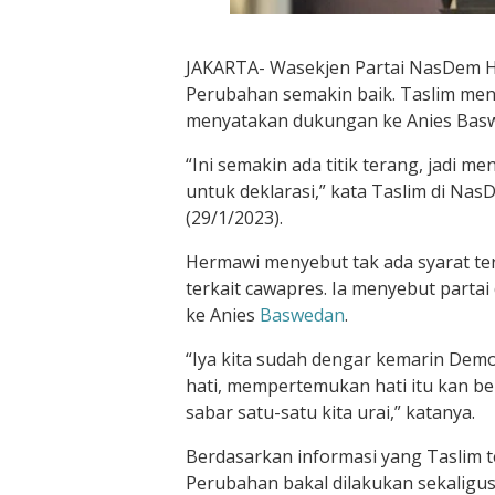
JAKARTA- Wasekjen Partai NasDem H
Perubahan semakin baik. Taslim men
menyatakan dukungan ke Anies Basw
“Ini semakin ada titik terang, jadi m
untuk deklarasi,” kata Taslim di N
(29/1/2023).
Hermawi menyebut tak ada syarat ter
terkait cawapres. Ia menyebut parta
ke Anies
Baswedan
.
“Iya kita sudah dengar kemarin Demok
hati, mempertemukan hati itu kan ber
sabar satu-satu kita urai,” katanya.
Berdasarkan informasi yang Taslim te
Perubahan bakal dilakukan sekaligu