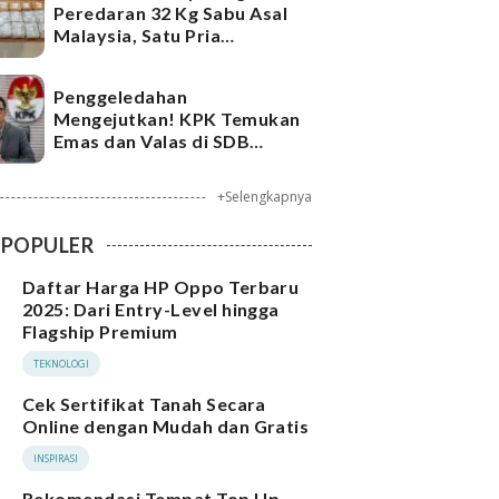
Peredaran 32 Kg Sabu Asal
Malaysia, Satu Pria
Ditangkap
Penggeledahan
Mengejutkan! KPK Temukan
Emas dan Valas di SDB
Tersangka Bea Cukai
+Selengkapnya
POPULER
Daftar Harga HP Oppo Terbaru
2025: Dari Entry-Level hingga
Flagship Premium
TEKNOLOGI
Cek Sertifikat Tanah Secara
Online dengan Mudah dan Gratis
INSPIRASI
Rekomendasi Tempat Top Up