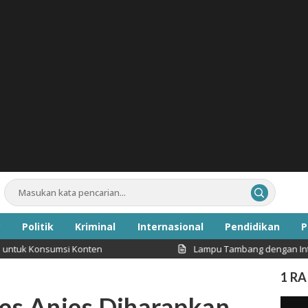
Politik
Kriminal
Internasional
Pendidikan
P
sumsi Konten
Lampu Tambang dengan Intensitas Cah
Inspirasi
1 R
es Anies Diharapkan