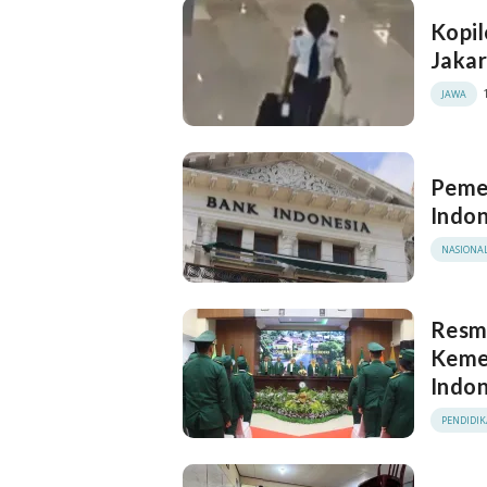
Kopil
Jakar
JAWA
Pemer
Indo
NASIONA
Resmi
Kemen
Indon
PENDIDI