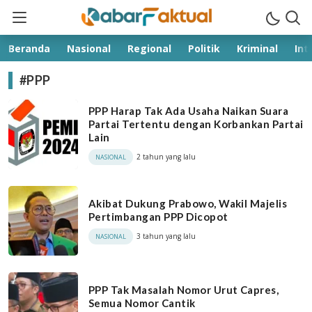
kabarfaktual.com
Terpercaya
Beranda
Nasional
Regional
Politik
Kriminal
Int
#PPP
PPP Harap Tak Ada Usaha Naikan Suara
Partai Tertentu dengan Korbankan Partai
Lain
2 tahun yang lalu
NASIONAL
Akibat Dukung Prabowo, Wakil Majelis
Pertimbangan PPP Dicopot
3 tahun yang lalu
NASIONAL
PPP Tak Masalah Nomor Urut Capres,
Semua Nomor Cantik