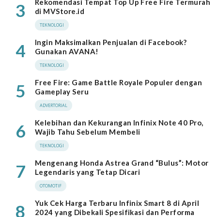
Rekomendasi Tempat Top Up Free Fire Termurah
3
di MVStore.id
TEKNOLOGI
Ingin Maksimalkan Penjualan di Facebook?
4
Gunakan AVANA!
TEKNOLOGI
Free Fire: Game Battle Royale Populer dengan
5
Gameplay Seru
ADVERTORIAL
Kelebihan dan Kekurangan Infinix Note 40 Pro,
6
Wajib Tahu Sebelum Membeli
TEKNOLOGI
Mengenang Honda Astrea Grand “Bulus”: Motor
7
Legendaris yang Tetap Dicari
OTOMOTIF
Yuk Cek Harga Terbaru Infinix Smart 8 di April
8
2024 yang Dibekali Spesifikasi dan Performa