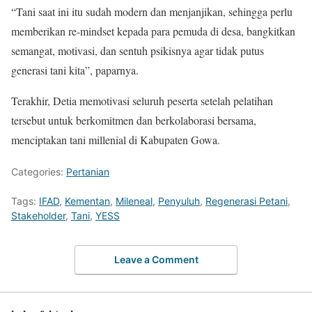
“Tani saat ini itu sudah modern dan menjanjikan, sehingga perlu
memberikan re-mindset kepada para pemuda di desa, bangkitkan
semangat, motivasi, dan sentuh psikisnya agar tidak putus
generasi tani kita”, paparnya.
Terakhir, Detia memotivasi seluruh peserta setelah pelatihan
tersebut untuk berkomitmen dan berkolaborasi bersama,
menciptakan tani millenial di Kabupaten Gowa.
Categories:
Pertanian
Tags:
IFAD
,
Kementan
,
Mileneal
,
Penyuluh
,
Regenerasi Petani
,
Stakeholder
,
Tani
,
YESS
Leave a Comment