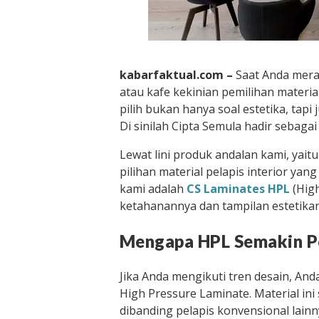
kabarfaktual.com –
Saat Anda mera
atau kafe kekinian pemilihan materi
pilih bukan hanya soal estetika, ta
Di sinilah Cipta Semula hadir sebagai 
Lewat lini produk andalan kami, yai
pilihan material pelapis interior yan
kami adalah
CS Laminates HPL
(High
ketahanannya dan tampilan estetik
Mengapa HPL Semakin Po
Jika Anda mengikuti tren desain, An
High Pressure Laminate. Material in
dibanding pelapis konvensional lain