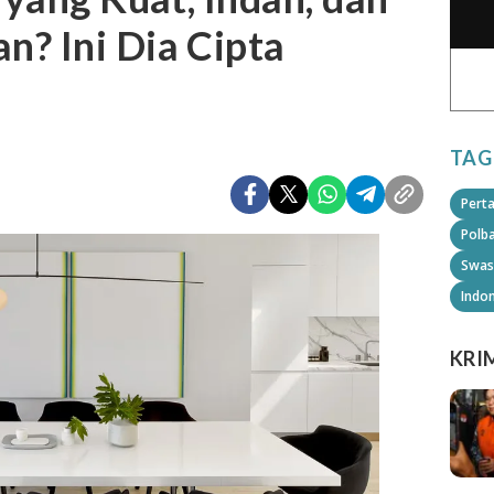
? Ini Dia Cipta
TAG
Pert
Polb
Swas
Indo
KRI