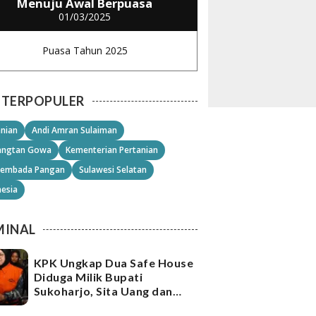
Menuju Awal Berpuasa
01/03/2025
Puasa Tahun 2025
TERPOPULER
anian
Andi Amran Sulaiman
angtan Gowa
Kementerian Pertanian
embada Pangan
Sulawesi Selatan
nesia
MINAL
KPK Ungkap Dua Safe House
Diduga Milik Bupati
Sukoharjo, Sita Uang dan
Emas Senilai Rp21,2 Miliar