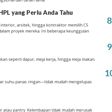
ngsional dan tahan lama.
HPL yang Perlu Anda Tahu
8
nterior, arsitek, hingga kontraktor memilih CS
 dalam proyek mereka. Ini beberapa keunggulan
9
kan seperti dapur, meja kerja, hingga meja makan.
1
ar suhu panas ringan—tidak mudah mengelupas
pur atau pantry. Kelembapan tidak mudah merusak