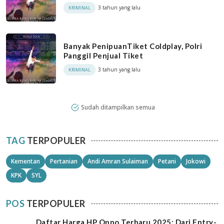
3 tahun yang lalu
KRIMINAL
Banyak PenipuanTiket Coldplay, Polri
Panggil Penjual Tiket
3 tahun yang lalu
KRIMINAL
Sudah ditampilkan semua
TAG
TERPOPULER
Kementan
Pertanian
Andi Amran Sulaiman
Petani
Jokowi
KPK
SYL
POS
TERPOPULER
Daftar Harga HP Oppo Terbaru 2025: Dari Entry-