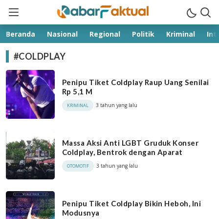
kabarfaktual.com
Terpercaya
Beranda
Nasional
Regional
Politik
Kriminal
Int
#COLDPLAY
Penipu Tiket Coldplay Raup Uang Senilai
Rp 5,1 M
3 tahun yang lalu
KRIMINAL
Massa Aksi Anti LGBT Gruduk Konser
Coldplay, Bentrok dengan Aparat
3 tahun yang lalu
OTOMOTIF
Penipu Tiket Coldplay Bikin Heboh, Ini
Modusnya