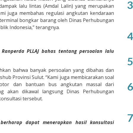
3
ampak lalu lintas (Amdal Lalin) yang merupakan
Kami juga membahas regulasi angkutan kendaraan
n terminal bongkar barang oleh Dinas Perhubungan
ik Indonesia,” terangnya.
4
 Ranperda PLLAJ bahas tentang persoalan lalu
5
bahkan bahwa banyak persoalan yang dibahas dan
hub Provinsi Sulut. “Kami juga membicarakan soal
6
motor dan bantuan bus angkutan massal dari
ng akan dikawal langsung Dinas Perhubungan
konsultasi tersebut.
7
 berharap dapat menerapkan hasil konsultasi