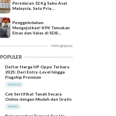
Peredaran 32 Kg Sabu Asal
Malaysia, Satu Pria
Ditangkap
Penggeledahan
Mengejutkan! KPK Temukan
Emas dan Valas di SDB
Tersangka Bea Cukai
+Selengkapnya
POPULER
Daftar Harga HP Oppo Terbaru
2025: Dari Entry-Level hingga
Flagship Premium
TEKNOLOGI
Cek Sertifikat Tanah Secara
Online dengan Mudah dan Gratis
INSPIRASI
Rekomendasi Tempat Top Up