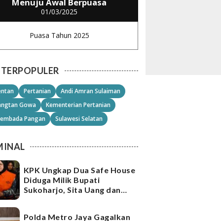
Menuju Awal Berpuasa
01/03/2025
Puasa Tahun 2025
TERPOPULER
ntan
Pertanian
Andi Amran Sulaiman
angtan Gowa
Kementerian Pertanian
embada Pangan
Sulawesi Selatan
MINAL
KPK Ungkap Dua Safe House
Diduga Milik Bupati
Sukoharjo, Sita Uang dan
Emas Senilai Rp21,2 Miliar
Polda Metro Jaya Gagalkan