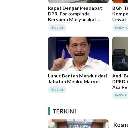
Rapat Dengar Pendapat
BGN T
DPR, Forkompinda
Kompe
Bersama Masyarakat
Lewat 
Tapak Kuda, Beberkan
Makan
NASIONAL
NASIONAL
Sejumlah Dokumen
Luhut Bantah Mundur dari
Andi B
Jabatan Menko Marves
DPRD W
Asa Pe
NASIONAL
YPL 13
NASIONAL
TERKINI
Resmi