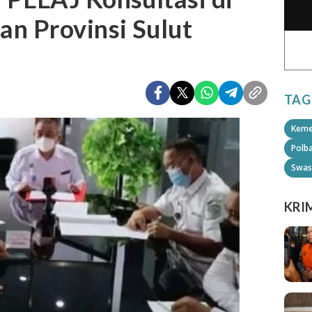
n Provinsi Sulut
TAG
Keme
Polb
Swas
KRI