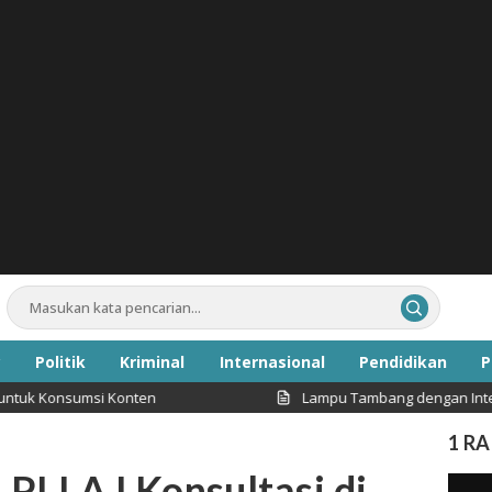
Politik
Kriminal
Internasional
Pendidikan
P
umsi Konten
Lampu Tambang dengan Intensitas Cahay
Inspirasi
1 R
 PLLAJ Konsultasi di