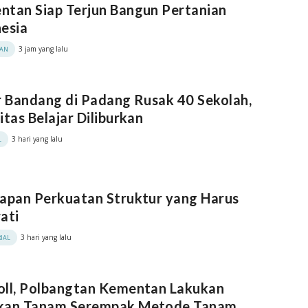
tan Siap Terjun Bangun Pertanian
esia
3 jam yang lalu
KAN
r Bandang di Padang Rusak 40 Sekolah,
itas Belajar Diliburkan
3 hari yang lalu
L
apan Perkuatan Struktur yang Harus
ati
3 hari yang lalu
IAL
oll, Polbangtan Kementan Lakukan
kan Tanam Serempak Metode Tanam