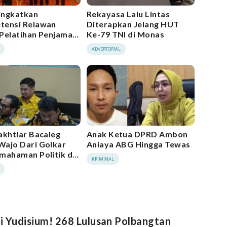
ingkatkan
Rekayasa Lalu Lintas
tensi Relawan
Diterapkan Jelang HUT
Pelatihan Penjamah
Ke-79 TNI di Monas
an di Manado
ADVERTORIAL
akhtiar Bacaleg
Anak Ketua DPRD Ambon
ajo Dari Golkar
Aniaya ABG Hingga Tewas
mahaman Politik di
KRIMINAL
 Yudisium! 268 Lulusan Polbangtan