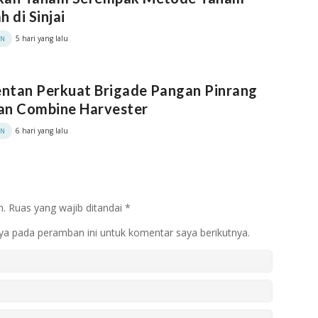
h di Sinjai
5 hari yang lalu
AN
ntan Perkuat Brigade Pangan Pinrang
an Combine Harvester
6 hari yang lalu
AN
n.
Ruas yang wajib ditandai
*
ya pada peramban ini untuk komentar saya berikutnya.