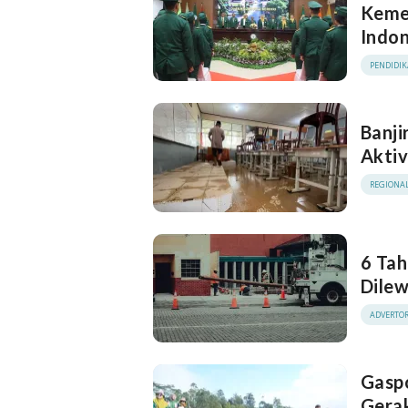
Kemen
Indon
PENDIDI
Banji
Aktiv
REGIONA
6 Tah
Dilew
ADVERTOR
Gasp
Gera